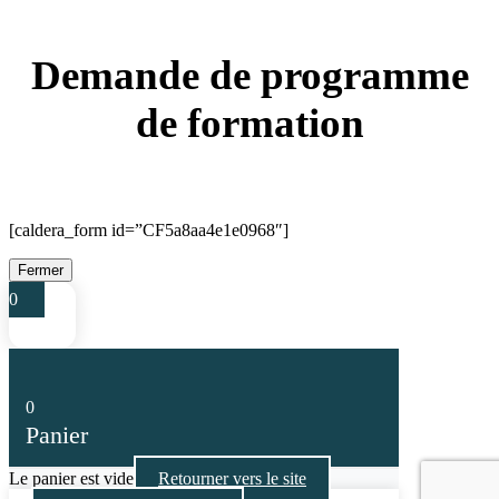
Demande de programme
de formation
[caldera_form id=”CF5a8aa4e1e0968″]
Fermer
0
0
Panier
Le panier est vide
Retourner vers le site