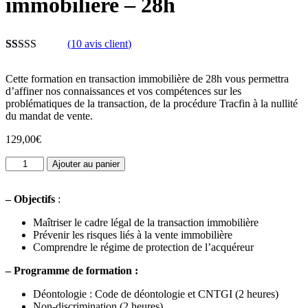
immobilière – 28h
(
10
avis client)
Noté
10
4.50
sur 5 basé
Cette formation en transaction immobilière de 28h vous permettra
sur
d’affiner nos connaissances et vos compétences sur les
notations
problématiques de la transaction, de la procédure Tracfin à la nullité
client
du mandat de vente.
129,00
€
quantité
Ajouter au panier
de
Pack
–
Objectifs
:
formation
transaction
Maîtriser le cadre légal de la transaction immobilière
immobilière
Prévenir les risques liés à la vente immobilière
-
Comprendre le régime de protection de l’acquéreur
28h
–
Programme de formation :
Déontologie : Code de déontologie et CNTGI (2 heures)
Non-discrimination (2 heures)