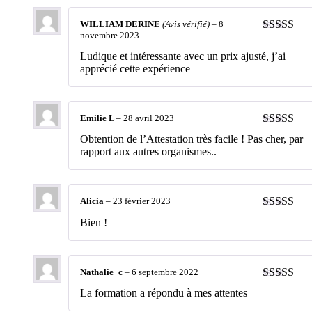
5
WILLIAM DERINE
(Avis vérifié)
–
8
novembre 2023
Note
5
sur 
Ludique et intéressante avec un prix ajusté, j’ai
apprécié cette expérience
Emilie L
–
28 avril 2023
Note
5
sur 
Obtention de l’Attestation très facile ! Pas cher, par
rapport aux autres organismes..
Alicia
–
23 février 2023
Note
5
sur 
Bien !
Nathalie_c
–
6 septembre 2022
Note
5
sur 
La formation a répondu à mes attentes