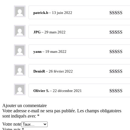
patrick.b
–
13 juin 2022
Note
4
sur
5
JPG
–
29 mars 2022
Note
4
sur
5
yann
–
19 mars 2022
Note
4
sur
5
DenisR
–
26 février 2022
Note
4
sur
5
Olivier S.
–
22 décembre 2021
Note
5
sur 
Ajouter un commentaire
Votre adresse e-mail ne sera pas publiée.
Les champs obligatoires
sont indiqués avec
*
Votre note
Votre avis
*