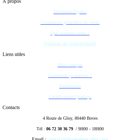
À propos
Mentions légales
Conditions générales de vente
Qui sommes-nous ?
Politique de confidentialité
Liens utiles
Mon compte
Comment ça marche ?
Partenaires
Certification Qualiopi
Contacts
4 Route de Glisy, 80440 Boves
Tél :
06 72 30 36 79
/ 9H00 - 18H00
Email :
contact@formation-alur.com