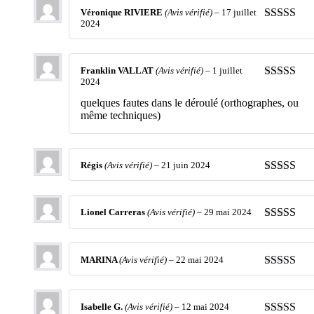
Véronique RIVIERE
(Avis vérifié)
–
17 juillet
2024
Note
4
sur
5
Franklin VALLAT
(Avis vérifié)
–
1 juillet
2024
Note
4
sur
5
quelques fautes dans le déroulé (orthographes, ou
même techniques)
Régis
(Avis vérifié)
–
21 juin 2024
Note
5
sur 
Lionel Carreras
(Avis vérifié)
–
29 mai 2024
Note
5
sur 
MARINA
(Avis vérifié)
–
22 mai 2024
Note
5
sur 
Isabelle G.
(Avis vérifié)
–
12 mai 2024