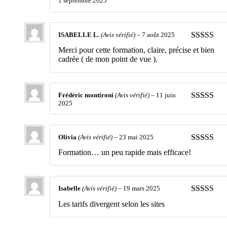
1 septembre 2025
Note
5
sur 
ISABELLE L.
(Avis vérifié)
–
7 août 2025
Note
5
sur 
Merci pour cette formation, claire, précise et bien
cadrée ( de mon point de vue ).
Frédéric montironi
(Avis vérifié)
–
11 juin
2025
Note
5
sur 
Olivia
(Avis vérifié)
–
23 mai 2025
Note
4
sur
Formation… un peu rapide mais efficace!
5
Isabelle
(Avis vérifié)
–
19 mars 2025
Note
4
sur
Les tarifs divergent selon les sites
5