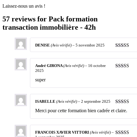
Laissez-nous un avis !
57 reviews for
Pack formation
transaction immobilière - 42h
DENISE
(Avis vérifié)
–
5 novembre 2025
Note
5
sur 
André GIRONA
(Avis vérifié)
–
16 octobre
2025
Note
5
sur 
super
ISABELLE
(Avis vérifié)
–
2 septembre 2025
Note
5
sur 
Merci pour cette formation bien cadrée et claire.
FRANCOIS XAVIER VITTORI
(Avis vérifié)
–