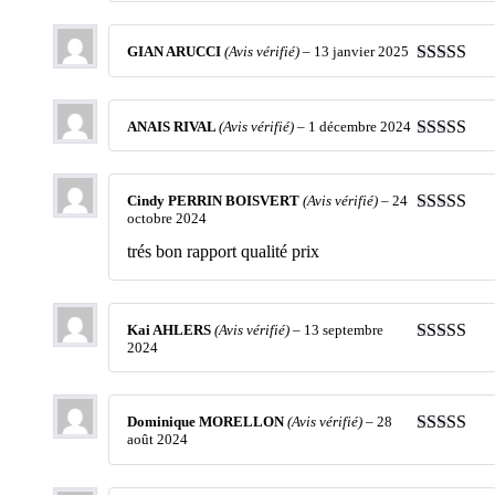
Note
5
sur 
GIAN ARUCCI
(Avis vérifié)
–
13 janvier 2025
Note
5
sur 
ANAIS RIVAL
(Avis vérifié)
–
1 décembre 2024
Note
5
sur 
Cindy PERRIN BOISVERT
(Avis vérifié)
–
24
octobre 2024
Note
5
sur 
trés bon rapport qualité prix
Kai AHLERS
(Avis vérifié)
–
13 septembre
2024
Note
5
sur 
Dominique MORELLON
(Avis vérifié)
–
28
août 2024
Note
5
sur 