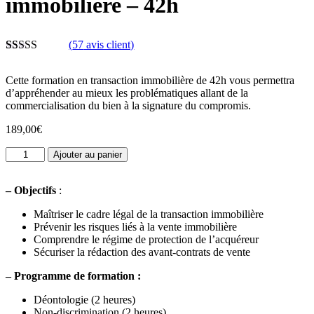
immobilière – 42h
(
57
avis client)
Noté
57
4.70
sur 5 basé
Cette formation en transaction immobilière de 42h vous permettra
sur
notations
d’appréhender au mieux les problématiques allant de la
client
commercialisation du bien à la signature du compromis.
189,00
€
quantité
Ajouter au panier
de
Pack
–
Objectifs
:
formation
transaction
Maîtriser le cadre légal de la transaction immobilière
immobilière
Prévenir les risques liés à la vente immobilière
-
Comprendre le régime de protection de l’acquéreur
42h
Sécuriser la rédaction des avant-contrats de vente
–
Programme de formation :
Déontologie (2 heures)
Non-discrimination (2 heures)