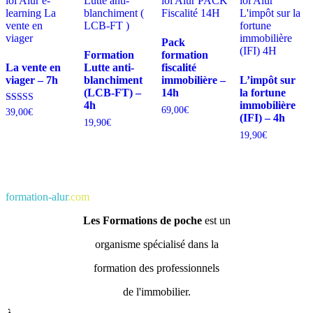
Pack
Formation
formation
La vente en
Lutte anti-
fiscalité
viager – 7h
blanchiment
immobilière –
L’impôt sur
(LCB-FT) –
14h
la fortune
4h
immobilière
69,00
€
Note
39,00
€
(IFI) – 4h
4.00
19,90
€
sur 5
19,90
€
formation-alur
.com
Les Formations de poche
est un
organisme spécialisé dans la
formation des professionnels
de l'immobilier.