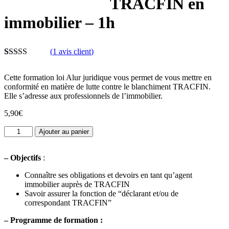
TRACFIN en
immobilier – 1h
(
1
avis client)
Noté
1
3.00
sur
Cette formation loi Alur juridique vous permet de vous mettre en
5 basé
conformité en matière de lutte contre le blanchiment TRACFIN.
sur
Elle s’adresse aux professionnels de l’immobilier.
notation
client
5,90
€
quantité
Ajouter au panier
de
Les
–
Objectifs
:
mesures
préalables
Connaître ses obligations et devoirs en tant qu’agent
TRACFIN
immobilier auprès de TRACFIN
en
Savoir assurer la fonction de “déclarant et/ou de
immobilier
correspondant TRACFIN”
-
1h
–
Programme de formation :