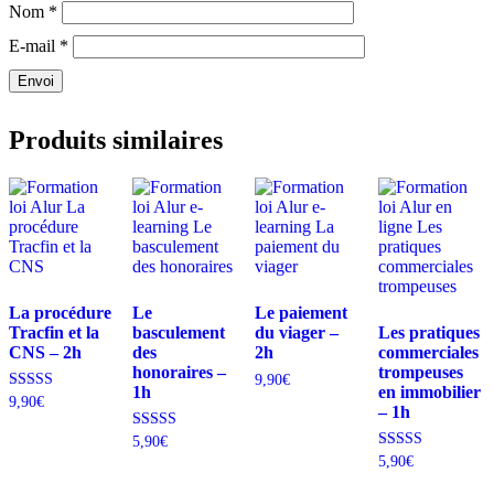
Nom
*
E-mail
*
Envoi
Produits similaires
La procédure
Le
Le paiement
Tracfin et la
basculement
du viager –
Les pratiques
CNS – 2h
des
2h
commerciales
honoraires –
trompeuses
9,90
€
1h
en immobilier
Note
9,90
€
– 1h
4.00
sur 5
Note
5,90
€
5.00
Note
5,90
€
sur 5
4.50
sur 5