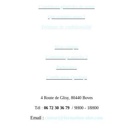
Conditions générales de vente
Qui sommes-nous ?
Politique de confidentialité
Mon compte
Comment ça marche ?
Partenaires
Certification Qualiopi
4 Route de Glisy, 80440 Boves
Tél :
06 72 30 36 79
/ 9H00 - 18H00
Email :
contact@formation-alur.com