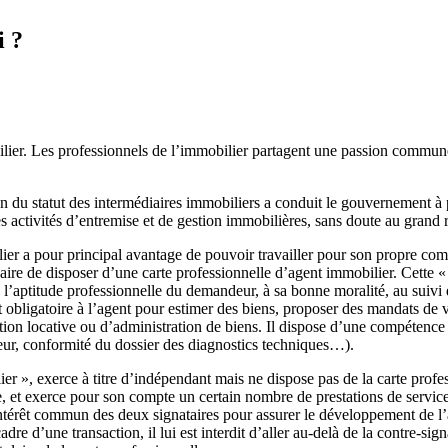
i ?
ier. Les professionnels de l’immobilier partagent une passion commune
 du statut des intermédiaires immobiliers a conduit le gouvernement à pr
es activités d’entremise et de gestion immobilières, sans doute au grand
er a pour principal avantage de pouvoir travailler pour son propre comp
ire de disposer d’une carte professionnelle d’agent immobilier. Cette « c
l’aptitude professionnelle du demandeur, à sa bonne moralité, au suivi 
t obligatoire à l’agent pour estimer des biens, proposer des mandats de
tion locative ou d’administration de biens. Il dispose d’une compétence 
ndeur, conformité du dossier des diagnostics techniques…).
r », exerce à titre d’indépendant mais ne dispose pas de la carte prof
elle, et exerce pour son compte un certain nombre de prestations de se
 l’intérêt commun des deux signataires pour assurer le développement de l’
re d’une transaction, il lui est interdit d’aller au-delà de la contre-si