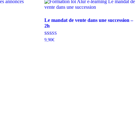
Le mandat de vente dans une succession –
2h
Note
9,90
€
4.75
sur 5