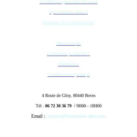
Conditions générales de vente
Qui sommes-nous ?
Politique de confidentialité
Mon compte
Comment ça marche ?
Partenaires
Certification Qualiopi
4 Route de Glisy, 80440 Boves
Tél :
06 72 30 36 79
/ 9H00 - 18H00
Email :
contact@formation-alur.com