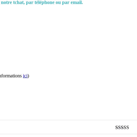
 notre tchat, par téléphone ou par email.
informations
ici
)
Note
5
sur 