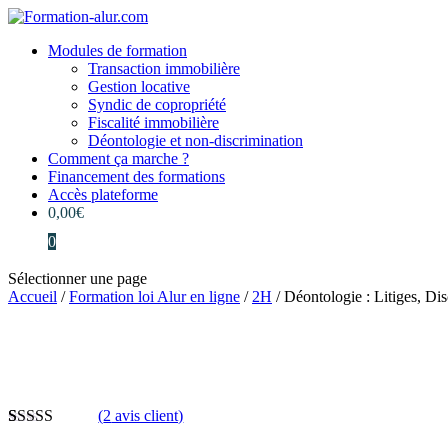
Modules de formation
Transaction immobilière
Gestion locative
Syndic de copropriété
Fiscalité immobilière
Déontologie et non-discrimination
Comment ça marche ?
Financement des formations
Accès plateforme
0,00
€
0
Sélectionner une page
Accueil
/
Formation loi Alur en ligne
/
2H
/ Déontologie : Litiges, Dis
(
2
avis client)
Noté
2
5.00
sur