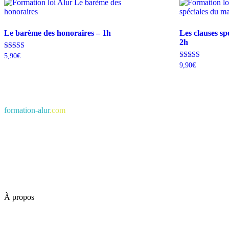
Le barème des honoraires – 1h
Les clauses sp
2h
Note
5,90
€
4.67
Note
9,90
€
sur 5
5.00
sur 5
formation-alur
.com
À propos