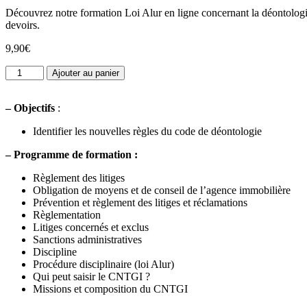
5 basé sur
Découvrez notre formation Loi Alur en ligne concernant la déontologie e
notations
devoirs.
client
9,90
€
quantité
Ajouter au panier
de
Déontologie
–
Objectifs
:
:
Litiges,
Identifier les nouvelles règles du code de déontologie
Discipline
-
–
Programme de formation :
2h
Règlement des litiges
Obligation de moyens et de conseil de l’agence immobilière
Prévention et règlement des litiges et réclamations
Règlementation
Litiges concernés et exclus
Sanctions administratives
Discipline
Procédure disciplinaire (loi Alur)
Qui peut saisir le CNTGI ?
Missions et composition du CNTGI