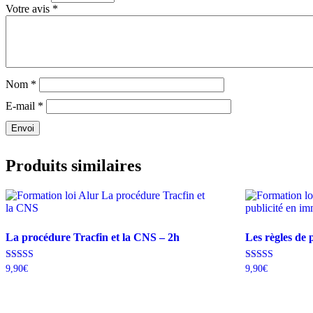
Votre avis
*
Nom
*
E-mail
*
Envoi
Produits similaires
La procédure Tracfin et la CNS – 2h
Les règles de 
Note
Note
9,90
€
9,90
€
4.00
4.80
sur 5
sur 5