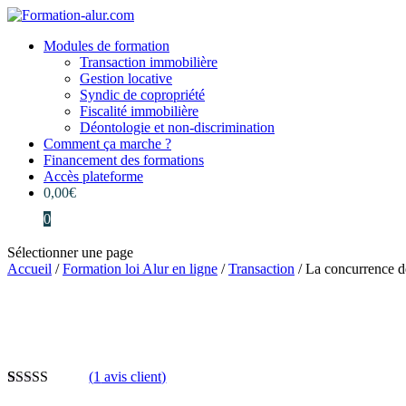
Modules de formation
Transaction immobilière
Gestion locative
Syndic de copropriété
Fiscalité immobilière
Déontologie et non-discrimination
Comment ça marche ?
Financement des formations
Accès plateforme
0,00
€
0
Sélectionner une page
Accueil
/
Formation loi Alur en ligne
/
Transaction
/ La concurrence d
(
1
avis client)
Noté
1
5.00
sur