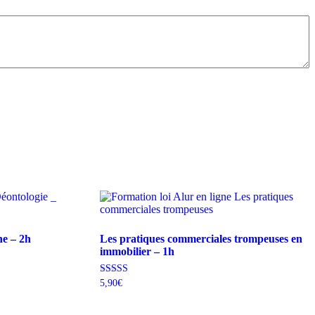
ne – 2h
Les pratiques commerciales trompeuses en
immobilier – 1h
Note
5,90
€
4.50
sur 5