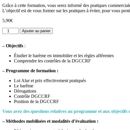
5 basé sur
Grâce à cette formation, vous serez informé des pratiques commerciale
notation
L’objectif est de vous former sur les pratiques à éviter, pour vous pro
client
5,90
€
quantité
Ajouter au panier
de
La
–
Objectifs
:
concurrence
déloyale
Étudier le barème en immobilier et les règles afférentes
-
Comprendre les contrôles de la DGCCRF
1h
–
Programme de formation :
Loi Alur et prix effectivement pratiqués
Le barême
Dérogations
Contrôle DGCCRF
Position de la DGCCRF
Vous avez des questions relatives au programme et aux objectifs d
– Méthodes mobilisées et modalités d’évaluation :