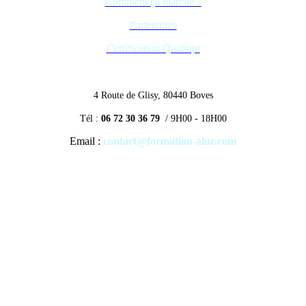
Comment ça marche ?
Partenaires
Certification Qualiopi
4 Route de Glisy, 80440 Boves
Tél :
06 72 30 36 79
/ 9H00 - 18H00
Email :
contact@formation-alur.com