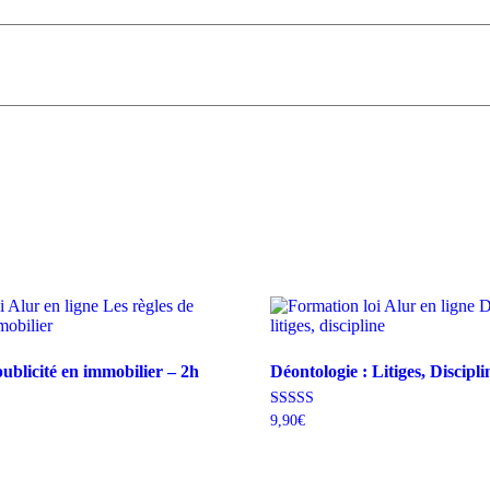
publicité en immobilier – 2h
Déontologie : Litiges, Discipli
Note
9,90
€
5.00
sur 5