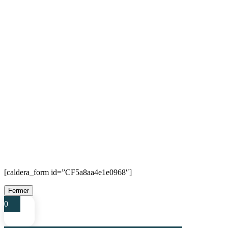
[caldera_form id=”CF5a8aa4e1e0968″]
Fermer
0