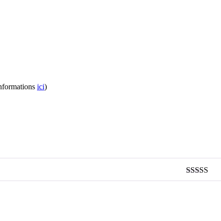
informations
ici
)
Note
5
sur 