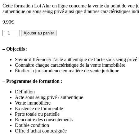
5 basé sur
Cette formation Loi Alur en ligne concerne la vente du point de vue jur
notation
authentique ou sous seing privé ainsi que d’autres caractéristiques ind
client
9,90
€
quantité
Ajouter au panier
de
La
–
Objectifs
:
vente
juridique
Savoir différencier l’acte authentique de l’acte sous seing privé
-
Connaître chaque caractéristique de la vente immobilière
2h
Étudier la jurisprudence en matière de vente juridique
–
Programme de formation :
Définition
Acte sous seing privé / authentique
Vente immobilière
Existence de l’immeuble
Perte totale ou partielle
Rencontre des consentements
Double condition
Offre d’achat contresignée