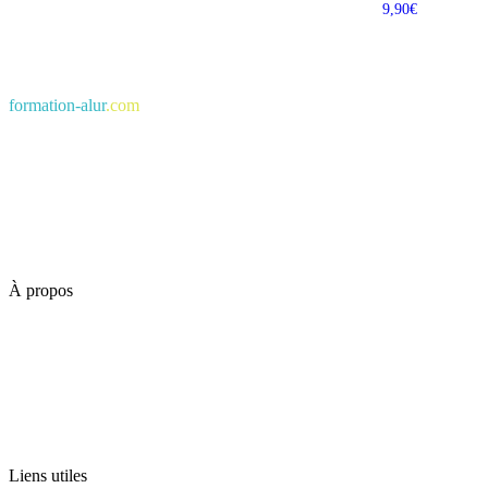
Note
9,90
€
4.33
sur 5
formation-alur
.com
À propos
Liens utiles