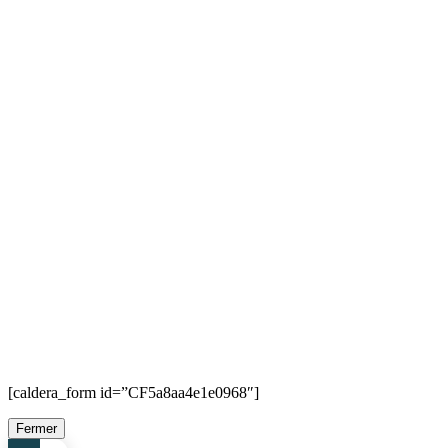
[caldera_form id=”CF5a8aa4e1e0968″]
Fermer