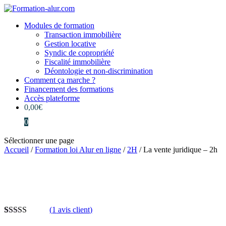
Modules de formation
Transaction immobilière
Gestion locative
Syndic de copropriété
Fiscalité immobilière
Déontologie et non-discrimination
Comment ça marche ?
Financement des formations
Accès plateforme
0,00
€
0
Sélectionner une page
Accueil
/
Formation loi Alur en ligne
/
2H
/ La vente juridique – 2h
(
1
avis client)
Noté
1
5.00
sur