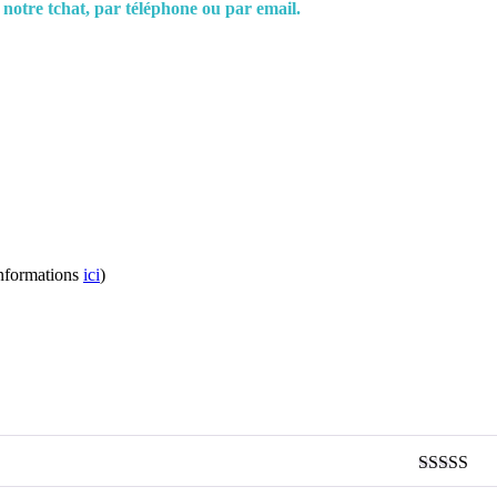
 notre tchat, par téléphone ou par email.
informations
ici
)
Note
5
sur 