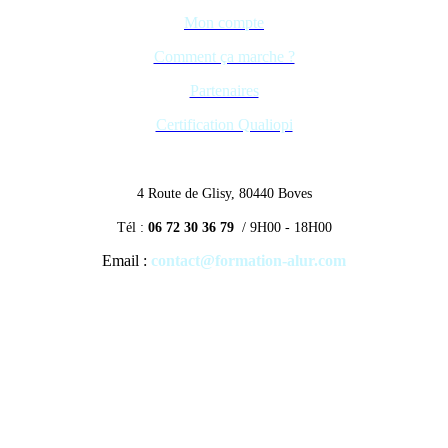
Mon compte
Comment ça marche ?
Partenaires
Certification Qualiopi
4 Route de Glisy, 80440 Boves
Tél :
06 72 30 36 79
/ 9H00 - 18H00
Email :
contact@formation-alur.com