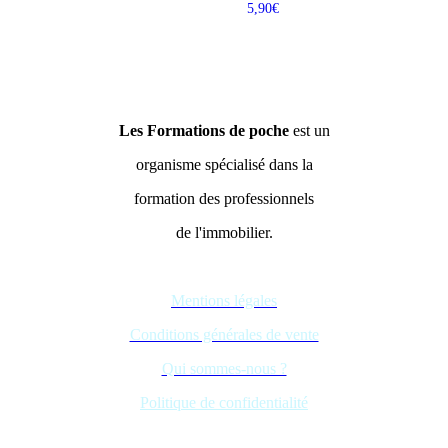
Note
5,90
€
5.00
sur 5
Les Formations de poche
est un
organisme spécialisé dans la
formation des professionnels
de l'immobilier.
Mentions légales
Conditions générales de vente
Qui sommes-nous ?
Politique de confidentialité